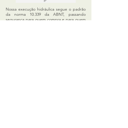
Nossa execução hidráulica segue o padrão
da norma 10.339 da ABNT, passando
segurança para quem compra e para quem
utiliza.
SOLICITE SEU ORÇAMENTO
IMPERMEABILIZAÇÃO
Nossa impermeabilização tem uma absorção
e elasticidade fantástica.
A resina polimérica aplicada tem alta
durabilidade. Com as telas de poliéster